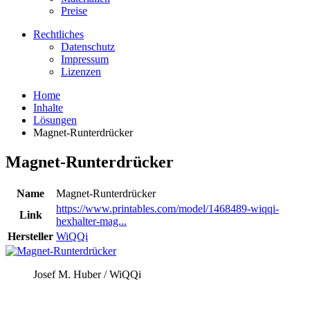
Preise
Rechtliches
Datenschutz
Impressum
Lizenzen
Home
Inhalte
Lösungen
Magnet-Runterdrücker
Magnet-Runterdrücker
Name
Magnet-Runterdrücker
https://www.printables.com/model/1468489-wiqqi-
Link
hexhalter-mag...
Hersteller
WiQQi
Josef M. Huber / WiQQi