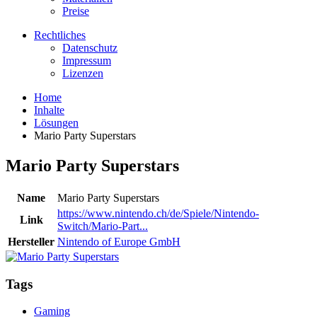
Preise
Rechtliches
Datenschutz
Impressum
Lizenzen
Home
Inhalte
Lösungen
Mario Party Superstars
Mario Party Superstars
Name
Mario Party Superstars
https://www.nintendo.ch/de/Spiele/Nintendo-
Link
Switch/Mario-Part...
Hersteller
Nintendo of Europe GmbH
Tags
Gaming