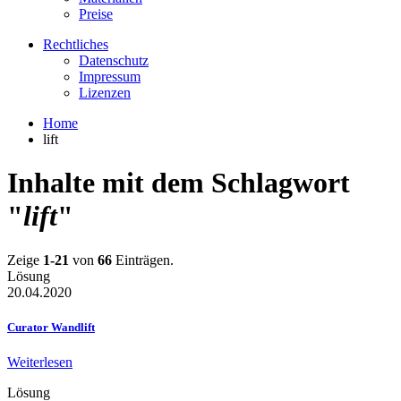
Preise
Rechtliches
Datenschutz
Impressum
Lizenzen
Home
lift
Inhalte mit dem Schlagwort
"
lift
"
Zeige
1-21
von
66
Einträgen.
Lösung
20.04.2020
Curator Wandlift
Weiterlesen
Lösung