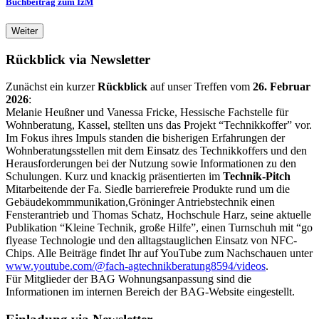
Buchbeitrag zum IzM
Weiter
Rückblick via Newsletter
Zunächst ein kurzer
Rückblick
auf unser Treffen vom
26. Februar
2026
:
Melanie Heußner und Vanessa Fricke, Hessische Fachstelle für
Wohnberatung, Kassel, stellten uns das Projekt “Technikkoffer” vor.
Im Fokus ihres Impuls standen die bisherigen Erfahrungen der
Wohnberatungsstellen mit dem Einsatz des Technikkoffers und den
Herausforderungen bei der Nutzung sowie Informationen zu den
Schulungen. Kurz und knackig präsentierten im
Technik-Pitch
Mitarbeitende der Fa. Siedle barrierefreie Produkte rund um die
Gebäudekommmunikation,Gröninger Antriebstechnik einen
Fensterantrieb und Thomas Schatz, Hochschule Harz, seine aktuelle
Publikation “Kleine Technik, große Hilfe”, einen Turnschuh mit “go
flyease Technologie und den alltagstauglichen Einsatz von NFC-
Chips. Alle Beiträge findet Ihr auf YouTube zum Nachschauen unter
www.youtube.com/@fach-agtechnikberatung8594/videos
.
Für Mitglieder der
BAG
Wohnungsanpassung
sind die
Informationen im internen Bereich der
BAG
-Website eingestellt.