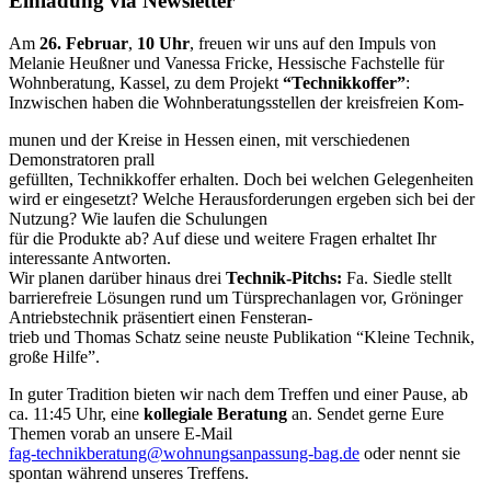
Einladung via Newsletter
Am
26. Februar
,
10 Uhr
, freuen wir uns auf den Impuls von
Melanie Heußner und Vanessa Fricke, Hessische Fachstelle für
Wohnberatung, Kassel, zu dem Projekt
“Technikkoffer”
:
Inzwischen haben die Wohnberatungsstellen der kreisfreien Kom-
munen und der Kreise in Hessen einen, mit verschiedenen
Demonstratoren prall
gefüllten, Technikkoffer erhalten. Doch bei welchen Gelegenheiten
wird er eingesetzt? Welche Herausforderungen ergeben sich bei der
Nutzung? Wie laufen die Schulungen
für die Produkte ab? Auf diese und weitere Fragen erhaltet Ihr
interessante Antworten.
Wir planen darüber hinaus drei
Technik-Pitchs:
Fa. Siedle stellt
barrierefreie Lösungen rund um Türsprechanlagen vor, Gröninger
Antriebstechnik präsentiert einen Fensteran-
trieb und Thomas Schatz seine neuste Publikation “Kleine Technik,
große Hilfe”.
In guter Tradition bieten wir nach dem Treffen und einer Pause, ab
ca. 11:45 Uhr, eine
kollegiale Beratung
an. Sendet gerne Eure
Themen vorab an unsere E-Mail
fag-technikberatung@wohnungsanpassung-bag.de
oder nennt sie
spontan während unseres Treffens.