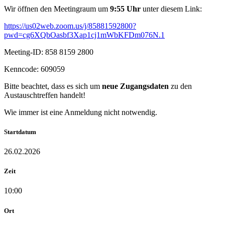
Wir öffnen den Meetingraum um
9:55 Uhr
unter diesem Link:
https://us02web.zoom.us/j/85881592800?
pwd=cg6XQbOasbf3Xap1cj1mWbKFDm076N.1
Meeting-ID: 858 8159 2800
Kenncode: 609059
Bitte beachtet, dass es sich um
neue Zugangsdaten
zu den
Austauschtreffen handelt!
Wie immer ist eine Anmeldung nicht notwendig.
Startdatum
26.02.2026
Zeit
10:00
Ort