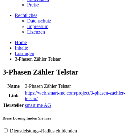
Preise
Rechtliches
Datenschutz
Impressum
Lizenzen
Home
Inhalte
Lösungen
3-Phasen Zähler Telstar
3-Phasen Zähler Telstar
Name
3-Phasen Zähler Telstar
https://web.smart-me.com/project/3-phasen-zaehler-
Link
telstar/
Hersteller
smart-me AG
Diese Lösung finden Sie hier:
Dienstleistungs-Radius einblenden