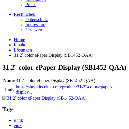
Preise
Rechtliches
Datenschutz
Impressum
Lizenzen
Home
Inhalte
Lösungen
31.2˝ color ePaper Display (SB1452-QAA)
31.2˝ color ePaper Display (SB1452-QAA)
Name
31.2˝ color ePaper Display (SB1452-QAA)
https://shopkits.eink.com/product/31-2˝-color-epaper-
Link
display...
Tags
e-ink
eink