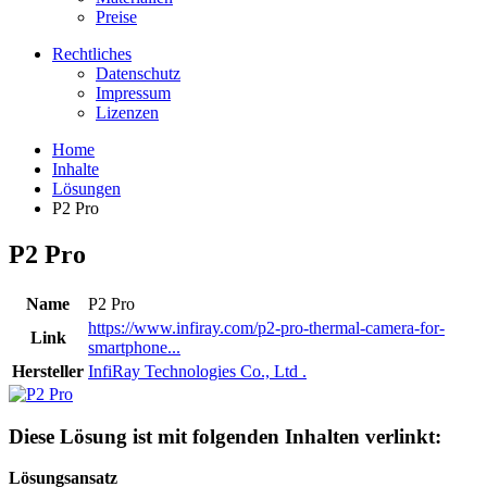
Preise
Rechtliches
Datenschutz
Impressum
Lizenzen
Home
Inhalte
Lösungen
P2 Pro
P2 Pro
Name
P2 Pro
https://www.infiray.com/p2-pro-thermal-camera-for-
Link
smartphone...
Hersteller
InfiRay Technologies Co., Ltd .
Diese Lösung ist mit folgenden Inhalten verlinkt:
Lösungsansatz