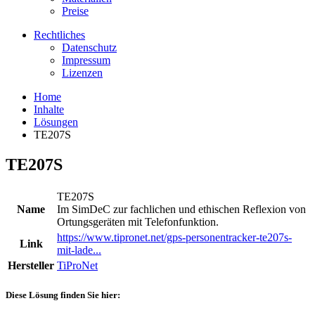
Preise
Rechtliches
Datenschutz
Impressum
Lizenzen
Home
Inhalte
Lösungen
TE207S
TE207S
TE207S
Name
Im SimDeC zur fachlichen und ethischen Reflexion von
Ortungsgeräten mit Telefonfunktion.
https://www.tipronet.net/gps-personentracker-te207s-
Link
mit-lade...
Hersteller
TiProNet
Diese Lösung finden Sie hier: