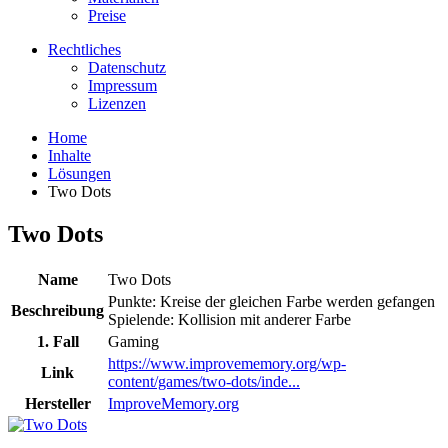
Preise
Rechtliches
Datenschutz
Impressum
Lizenzen
Home
Inhalte
Lösungen
Two Dots
Two Dots
Name
Two Dots
Punkte: Kreise der gleichen Farbe werden gefangen
Beschreibung
Spielende: Kollision mit anderer Farbe
1. Fall
Gaming
https://www.improvememory.org/wp-
Link
content/games/two-dots/inde...
Hersteller
ImproveMemory.org