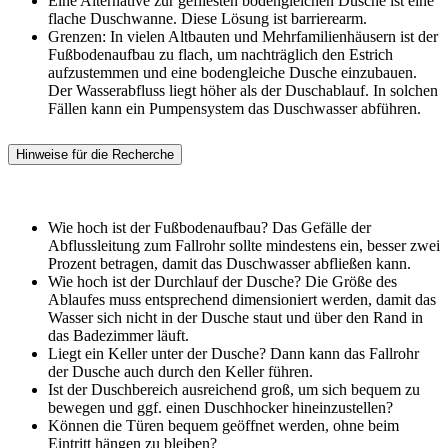
Eine Alternative zur gefliesten bodengleichen Dusche ist eine
flache Duschwanne. Diese Lösung ist barrierearm.
Grenzen: In vielen Altbauten und Mehrfamilienhäusern ist der
Fußbodenaufbau zu flach, um nachträglich den Estrich
aufzustemmen und eine bodengleiche Dusche einzubauen.
Der Wasserabfluss liegt höher als der Duschablauf. In solchen
Fällen kann ein Pumpensystem das Duschwasser abführen.
Hinweise für die Recherche
Wie hoch ist der Fußbodenaufbau? Das Gefälle der
Abflussleitung zum Fallrohr sollte mindestens ein, besser zwei
Prozent betragen, damit das Duschwasser abfließen kann.
Wie hoch ist der Durchlauf der Dusche? Die Größe des
Ablaufes muss entsprechend dimensioniert werden, damit das
Wasser sich nicht in der Dusche staut und über den Rand in
das Badezimmer läuft.
Liegt ein Keller unter der Dusche? Dann kann das Fallrohr
der Dusche auch durch den Keller führen.
Ist der Duschbereich ausreichend groß, um sich bequem zu
bewegen und ggf. einen Duschhocker hineinzustellen?
Können die Türen bequem geöffnet werden, ohne beim
Eintritt hängen zu bleiben?