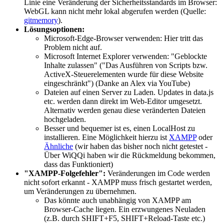
Linie eine Veränderung der Sicherheitsstandards im Browser:
WebGL kann nicht mehr lokal abgerufen werden (Quelle:
gitmemory
).
Lösungsoptionen:
Microsoft-Edge-Browser verwenden: Hier tritt das
Problem nicht auf.
Microsoft Internet Explorer verwenden: "Geblockte
Inhalte zulassen" ("Das Ausführen von Scripts bzw.
ActiveX-Steuerelementen wurde für diese Website
eingeschränkt") (Danke an Alex via YouTube)
Dateien auf einen Server zu Laden. Updates in data.js
etc. werden dann direkt im Web-Editor umgesetzt.
Alternativ werden genau diese veränderten Dateien
hochgeladen.
Besser und bequemer ist es, einen LocalHost zu
installieren. Eine Möglichkeit hierzu ist
XAMPP
oder
Ähnliche
(wir haben das bisher noch nicht getestet -
Über WiQQi haben wir die Rückmeldung bekommen,
dass das Funktioniert)
"XAMPP-Folgefehler":
Veränderungen im Code werden
nicht sofort erkannt - XAMPP muss frisch gestartet werden,
um Veränderungen zu übernehmen.
Das könnte auch unabhängig von XAMPP am
Browser-Cache liegen. Ein erzwungenes Neuladen
(z.B. durch SHIFT+F5, SHIFT+Reload-Taste etc.)