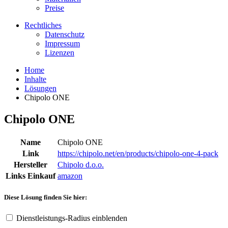
Preise
Rechtliches
Datenschutz
Impressum
Lizenzen
Home
Inhalte
Lösungen
Chipolo ONE
Chipolo ONE
Name
Chipolo ONE
Link
https://chipolo.net/en/products/chipolo-one-4-pack
Hersteller
Chipolo d.o.o.
Links Einkauf
amazon
Diese Lösung finden Sie hier:
Dienstleistungs-Radius einblenden