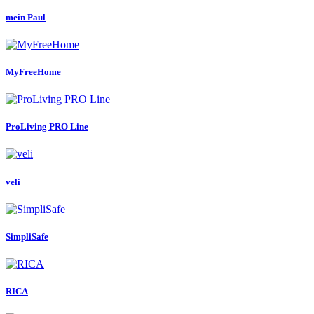
mein Paul
MyFreeHome
ProLiving PRO Line
veli
SimpliSafe
RICA