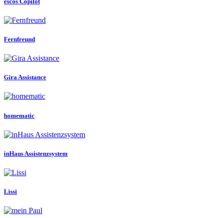
escos Copilot
Fernfreund
Gira Assistance
homematic
inHaus Assistenzsystem
Lissi